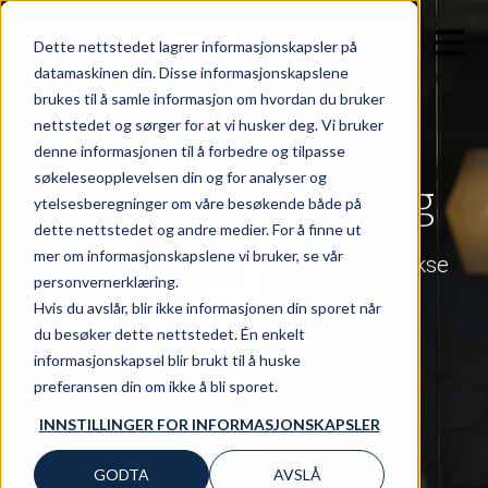
OPEN 
Dette nettstedet lagrer informasjonskapsler på
datamaskinen din. Disse informasjonskapslene
brukes til å samle informasjon om hvordan du bruker
nettstedet og sørger for at vi husker deg. Vi bruker
denne informasjonen til å forbedre og tilpasse
søkeleseopplevelsen din og for analyser og
Eiendomsutvikling
ytelsesberegninger om våre besøkende både på
dette nettstedet og andre medier. For å finne ut
mer om informasjonskapslene vi bruker, se vår
Vi har over 50 års erfaring med komplekse
personvernerklæring.
byggeprosjekter
Hvis du avslår, blir ikke informasjonen din sporet når
du besøker dette nettstedet. Én enkelt
informasjonskapsel blir brukt til å huske
preferansen din om ikke å bli sporet.
INNSTILLINGER FOR INFORMASJONSKAPSLER
GODTA
AVSLÅ