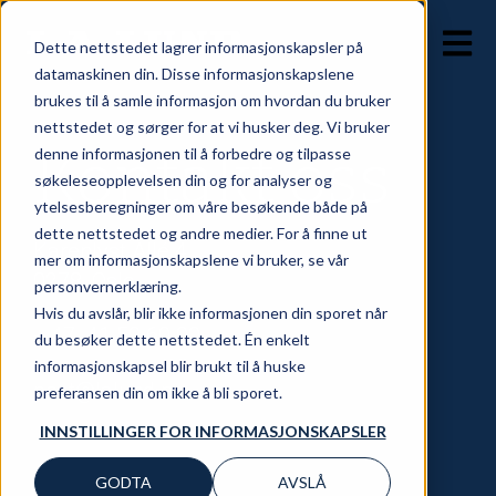
OPEN 
Dette nettstedet lagrer informasjonskapsler på
datamaskinen din. Disse informasjonskapslene
brukes til å samle informasjon om hvordan du bruker
nettstedet og sørger for at vi husker deg. Vi bruker
Kontakt oss
denne informasjonen til å forbedre og tilpasse
søkeleseopplevelsen din og for analyser og
ytelsesberegninger om våre besøkende både på
dette nettstedet og andre medier. For å finne ut
Karenlyst Allé 4
mer om informasjonskapslene vi bruker, se vår
0278, Oslo
personvernerklæring.
Hvis du avslår, blir ikke informasjonen din sporet når
+ 47 41 59 60 00
du besøker dette nettstedet. Én enkelt
informasjonskapsel blir brukt til å huske
post@lalund.no
preferansen din om ikke å bli sporet.
INNSTILLINGER FOR INFORMASJONSKAPSLER
GODTA
AVSLÅ